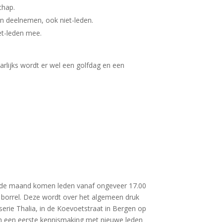
chap.
n deelnemen, ook niet-leden.
et-leden mee.
arlijks wordt er wel een golfdag en een
 de maand komen leden vanaf ongeveer 17.00
 borrel. Deze wordt over het algemeen druk
erie Thalia, in de Koevoetstraat in Bergen op
n een eerste kennismaking met nieuwe leden