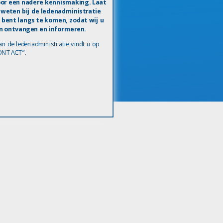
oor een nadere kennismaking. Laat
weten bij de ledenadministratie
n bent langs te komen, zodat wij u
n ontvangen en informeren.
n de ledenadministratie vindt u op
CONTACT”.