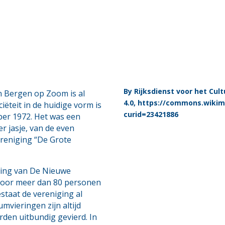
By Rijksdienst voor het Cul
n Bergen op Zoom is al
4.0, https://commons.wikim
iëteit in de huidige vorm is
curid=23421886
er 1972. Het was een
r jasje, van de even
reniging “De Grote
ring van De Nieuwe
 door meer dan 80 personen
staat de vereniging al
umvieringen zijn altijd
den uitbundig gevierd. In