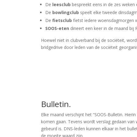
De
leesclub
bespreekt eens in de zes weken e
De
bowlingclub
speelt elke tweede dinsdagm
De
fietsclub
fietst iedere woensdagmorgen wi
SOOS-eten
dineert een keer in de maand bij 
Hoewel niet in clubverband bij de sociëteit, wor
bridgedrive door leden van de sociëteit georgani
Bulletin.
Elke maand verschijnt het “SOOS-Bulletin. Hierin l
komen gaan. Tevens wordt verslag gedaan van 
gebeurd is. DNS-leden kunnen elkaar in het bulle
de moeite waard zijn.