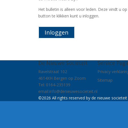
Het bulletin is alleen voor leden. Deze vindt u 
button te klikken kunt u inloggen.
Inloggen
De Nieuwe Sociëteit
Service Pagi
Ravelstraat 102
Privacy verklarin
4614XH Bergen op Zoom
Sitemap
Tel: 0164-235139
email:
info@denieuwesocieteit.nl
©2026 All rights reserved by de nieuwe societei