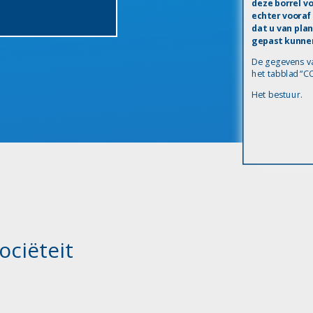
deze borrel v
echter
vooraf 
dat u van pla
gepast kunne
De gegevens va
het tabblad “
Het bestuur.
ociëteit