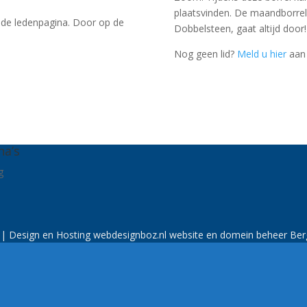
plaatsvinden. De maandborrel
op de ledenpagina. Door op de
Dobbelsteen, gaat altijd door!
Nog geen lid?
Meld u hier
aan 
na’s
g
t | Design en Hosting
webdesignboz.nl
website en domein beheer Be