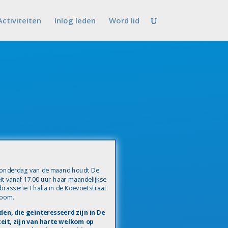
Activiteiten
Inlog leden
Word lid
donderdag van de maand houdt De
it vanaf 17.00 uur haar maandelijkse
sbrasserie Thalia in de Koevoetstraat
Zoom.
en, die geïnteresseerd zijn in De
eit, zijn van harte welkom op