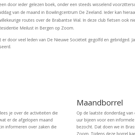
en door ieder gelezen boek, onder een steeds wisselend voorzitters
iddag van de maand in Bowlingcentrum De Zeeland. Ieder kan hieraa
llekeurige routes over de Brabantse Wal. In deze club fietsen ook ni
Residentie Meilust in Bergen op Zoom.
dt er door veel leden van De Nieuwe Sociëteit gegolfd en gebridged. Ja
seerd.
Maandborrel
ees je over de activiteiten die
Op de laatste donderdag van
wat er de afgelopen maand
uur bijeen voor een informele
tin informeren over zaken die
bezocht. Dat doen we in Brass
Zoom. Tijdens deze borrel ka