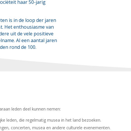
ciëteit haar 50-jarig
iten is in de loop der jaren
. Het enthousiasme van
dere uit de vele positieve
elname. Al een aantal jaren
den rond de 100.
waaraan leden deel kunnen nemen:
ijke leden, die regelmatig musea in het land bezoeken.
ingen, concerten, musea en andere culturele evenementen.